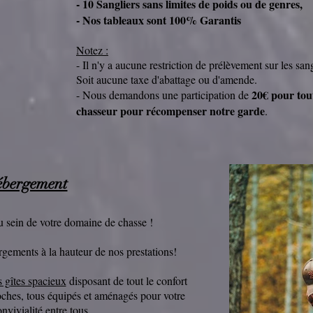
- 10 Sangliers sans limites de poids ou de genres,
- Nos tableaux sont 100% Garantis
Notez :
- Il n'y a aucune restriction de prélèvement sur les san
Soit aucune taxe d'abattage ou d'amende.
20€ pour tou
- Nous demandons une participation de
chasseur pour récompenser notre garde
.
bergement
u sein de votre domaine de chasse !
ements à la hauteur de nos prestations!
s g
îtes spacieux
disposant de tout le confort
oches, tous équipés et aménagés pour votre
nvivialité entre tous.