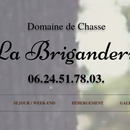
hassesologne.com/contact-la-briganderie-chasse-solog
weekly
0.9
https://www.labriganderiechass
ekly
0.9
https://www.labriganderiechassesologne.com/chasse-a-la-journee-sologne
weekly
0.9
ht
tps://www.labriganderiechassesologne.com/galerie-la-briganderie-chasse-solog
weekly
0.9
https:
Domaine de Chasse
La Brigander
06.24.51.78.03.
SEJOUR / WEEK-END
HEBERGEMENT
GAL