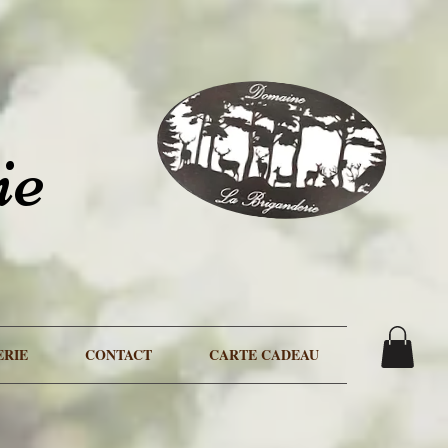
esologne.com/_partials/wix-bolt/1.5894.0/node_modules/viewer-platform-worker/dist/undefined
tps://www.labriganderiechassesologne.com/sejour-week-end-la-briganderie-chas
weekly
0.9
//www.labriganderiechassesologne.com/la-briganderie
weekly
0.9
ie
ERIE
CONTACT
CARTE CADEAU