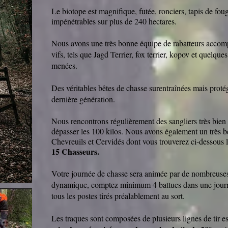
Le biotope est magnifique, futée, ronciers, tapis de foug
impénétrables sur plus de 24
0 hectares.
Nous avons une très bonne équipe de rabatteurs accom
vifs, tels que Jagd Terrier, fox terrier, kopov et quelque
menées.
Des véritables bêtes de chasse surentraînées mais protég
dernière génération.
Nous rencontrons régulièrement des sangliers très bie
dépasser les 100 kilos. Nous avons également un très 
Chevreuils et Cervidés dont vous trouverez ci-dessous 
15 Chasseurs.
Votre journée de chasse sera animée par de nombreuses
dynamique, comptez minimum 4 battues dans une journée
tous les postes tirés préalablement au sort.
Les traques sont composées de plusieurs lignes de tir e