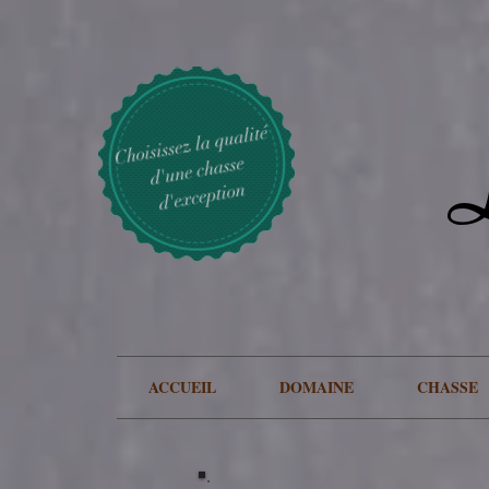
video/1.1">
https://www.labriganderiechassesologne.com/
weekly
0.9
https://www.labriganderiec
weekly
0.9
https://www.labriganderiechassesologne.com/domaine-la-briganderie-chasse-solog
we
https://www.labriganderiechassesologne.com/hebergement-la-briganderie-chasse-s
weekly
0.9
ht
Choisissez la qualité
d'une chasse
d'exception
ACCUEIL
DOMAINE
CHASSE