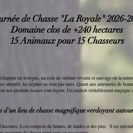
urnée de Chasse "La Royale" 2026-2
Domaine clos de +240 hectares
15 Animaux pour 15 Chasseurs
chappée en Sologne, un coin de verdure vivante et sauvage où la nature
ez attentifs, les pépites ne sont pas rares. Quant aux amoureux de bonn
eur nos produits locaux sont légion. Un endroit véritablement magique 
s d'un lieu de chasse magnifique verdoyant
autou
0 hectares, il est composé de futaies, de landes et des pins. Il est spéc
bons moments de chasse entre amis ou passionnés.