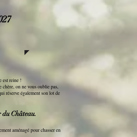
027
 est reine !
e chère, on ne vous oublie pas,
qui réserve également son lot de
r du
Château
.
ialement aménagé pour chasser en