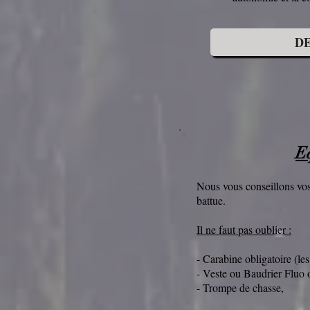
D
E
Nous vous conseillons vos
battue.
Il ne faut pas oublier :
- Carabine obligatoire (les 
- Veste ou Baudrier Fluo o
- Trompe de chasse,